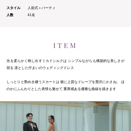
スタイル
人前式＋パーティ
人数
41名
ITEM
光を柔らかく映し出すミカドシルクは
シンプルながらも構築的な美しさが
宿る
凛とした佇まいのウェディングドレス
しっとりと艶めき纏うスカートは
裾に上質なドレープを贅沢にかさね、
ほ
のかにふんわりとした表情も魅せて
重厚感ある優雅な曲線を描きます