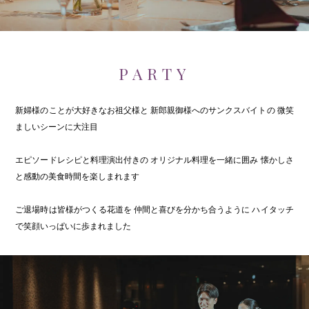
PARTY
新婦様のことが大好きなお祖父様と
新郎親御様へのサンクスバイトの
微笑
ましいシーンに大注目
エピソードレシピと料理演出付きの
オリジナル料理を一緒に囲み
懐かしさ
と感動の美食時間を楽しまれます
ご退場時は皆様がつくる花道を
仲間と喜びを分かち合うように
ハイタッチ
で笑顔いっぱいに歩まれました