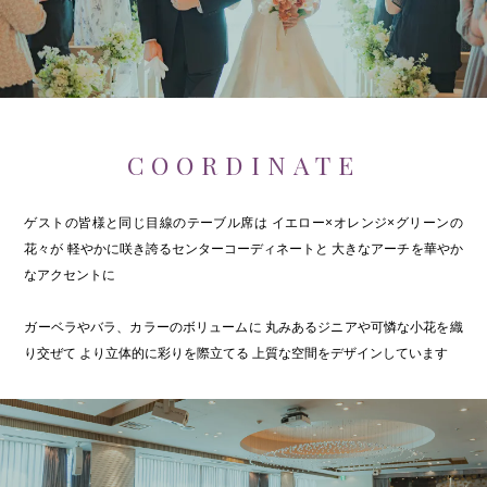
COORDINATE
ゲストの皆様と同じ目線のテーブル席は
イエロー×オレンジ×グリーンの
花々が
軽やかに咲き誇るセンターコーディネートと
大きなアーチを華やか
なアクセントに
ガーベラやバラ、カラーのボリュームに
丸みあるジニアや可憐な小花を織
り交ぜて
より立体的に彩りを際立てる
上質な空間をデザインしています