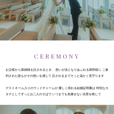
CEREMONY
お父様から新婦様を託されるとき、
想いが涙となりあふれる新郎様に
ご参
列された誰もがその想いを感じて
託されるまでそっと温かく見守ります
ゲストネーム入りのウッドチャームが
優しく揺れる結婚証明書は
特別なカ
タチとしてずっとお二人のそばで
いつまでも色褪せない光景を映して