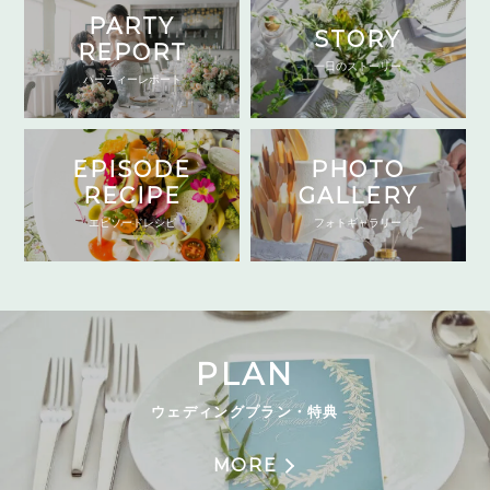
PARTY
STORY
REPORT
一日のストーリー
パーティーレポート
EPISODE
PHOTO
RECIPE
GALLERY
エピソードレシピ
フォトギャラリー
PLAN
ウェディングプラン・特典
MORE